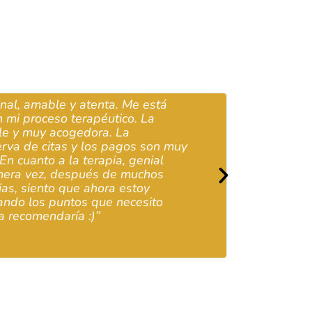
e y atenta. Me está
“Cada día estoy m
 terapéutico. La
está ayudando muc
cogedora. La
duelo, depresión 
tas y los pagos son muy
y persona.”
a la terapia, genial
 después de muchos
o que ahora estoy
untos que necesito
aría :)”