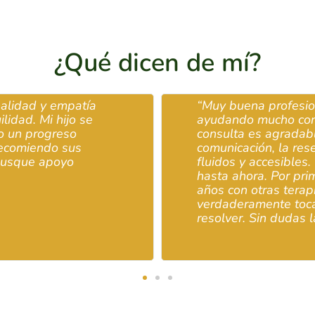
¿Qué dicen de mí?
empatía
“Muy buena profesional, amabl
ijo se
ayudando mucho con mi proceso
eso
consulta es agradable y muy a
 sus
comunicación, la reserva de ci
oyo
fluidos y accesibles. En cuanto 
hasta ahora. Por primera vez,
años con otras terapias, sient
verdaderamente tocando los p
resolver. Sin dudas la recomend