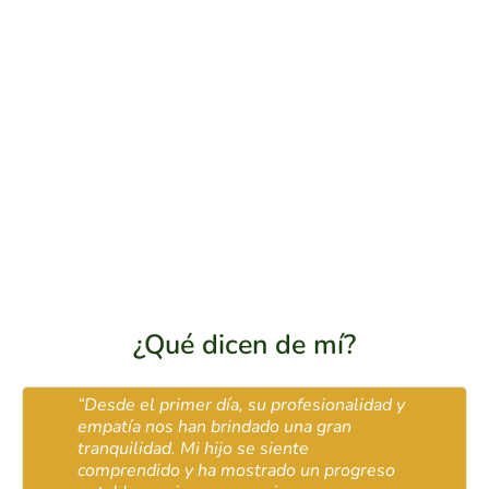
¿Qué dicen de mí?
esde el primer día, su profesionalidad y
“Muy b
patía nos han brindado una gran
Me est
nquilidad. Mi hijo se siente
terapéu
mprendido y ha mostrado un progreso
muy ac